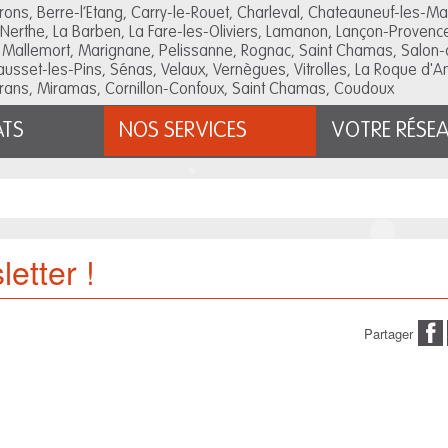
urons, Berre-l’Etang, Carry-le-Rouet, Charleval, Chateauneuf-les-Ma
Nerthe, La Barben, La Fare-les-Oliviers, Lamanon, Lançon-Provenc
 Mallemort, Marignane, Pelissanne, Rognac, Saint Chamas, Salon-
Sausset-les-Pins, Sénas, Velaux, Vernègues, Vitrolles, La Roque d'
rans, Miramas, Cornillon-Confoux, Saint Chamas, Coudoux
ATS
NOS SERVICES
VOTRE RÉSE
etter !
Partager