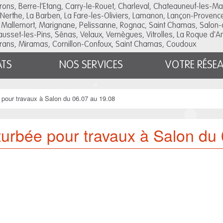
urons, Berre-l’Etang, Carry-le-Rouet, Charleval, Chateauneuf-les-Ma
Nerthe, La Barben, La Fare-les-Oliviers, Lamanon, Lançon-Provenc
 Mallemort, Marignane, Pelissanne, Rognac, Saint Chamas, Salon-
Sausset-les-Pins, Sénas, Velaux, Vernègues, Vitrolles, La Roque d'
rans, Miramas, Cornillon-Confoux, Saint Chamas, Coudoux
ATS
NOS SERVICES
VOTRE RÉSE
 pour travaux à Salon du 06.07 au 19.08
turbée pour travaux à Salon du