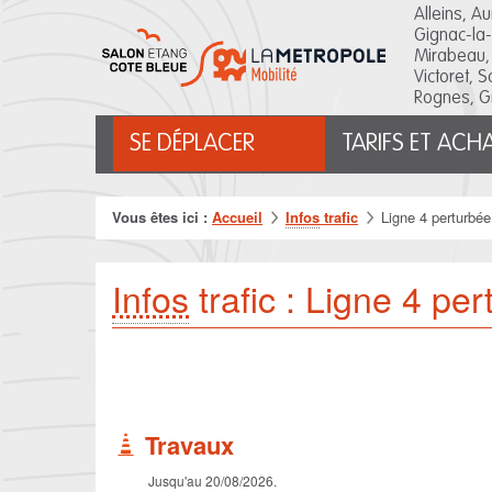
Salon
Alleins, A
Etang
Gignac-la-
Côte
Mirabeau,
Bleue
Victoret, 
Rognes, G
Menu
SE DÉPLACER
TARIFS ET ACH
principal
Vous êtes ici :
Accueil
Infos
trafic
Ligne 4 perturbée
Infos
trafic :
Ligne 4 per
Travaux
Jusqu'au 20/08/2026.