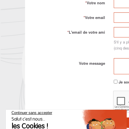
*
Votre nom
*
Votre email
*
L'email de votre ami
S'il y a 
(cinq de
Votre message
Je so
*
Renseigner le
captcha
pour valider le
formulaire