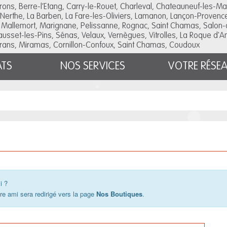
urons, Berre-l’Etang, Carry-le-Rouet, Charleval, Chateauneuf-les-Ma
Nerthe, La Barben, La Fare-les-Oliviers, Lamanon, Lançon-Provenc
 Mallemort, Marignane, Pelissanne, Rognac, Saint Chamas, Salon-
Sausset-les-Pins, Sénas, Velaux, Vernègues, Vitrolles, La Roque d'
rans, Miramas, Cornillon-Confoux, Saint Chamas, Coudoux
ATS
NOS SERVICES
VOTRE RÉSE
i ?
re ami sera redirigé vers la page
Nos Boutiques
.