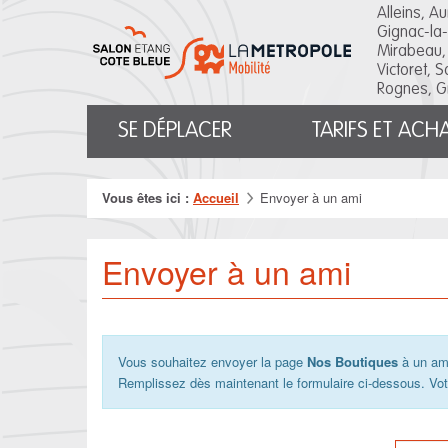
Salon
Alleins, A
Etang
Gignac-la-
Côte
Mirabeau,
Bleue
Victoret, 
Rognes, G
Menu
SE DÉPLACER
TARIFS ET ACH
principal
Vous êtes ici :
Accueil
Envoyer à un ami
Envoyer à un ami
Vous souhaitez envoyer la page
Nos Boutiques
à un am
Remplissez dès maintenant le formulaire ci-dessous. Vot